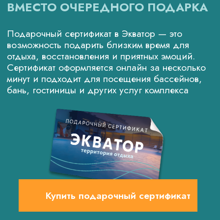
КАК ДОБРАТЬСЯ
г. Арамиль, ул. Пушкина 4Б/1
15 минут от Екатеринбурга
Бесплатная парковка
+7 (343) 384-45-54
otdyh@ekvator.site
Понедельник
с 10:00 до 23:00
Вторник
с 10:00 до 23:00
Среда
с 10:00 до 23:00
Четверг
с 10:00 до 23:00
Пятница
с 10:00
до 24:00
Суббота
с 10:00
до 24:00
Воскресенье
с 10:00 до 23:00
Праздничные
с 10:00
до 24:00
и предпраздничные дни