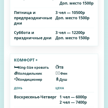
Доп. место 1500р
Пятница и
3 чел — 10500р
предпраздничные
Доп. место 1500р
дни
Суббота и
3 чел — 12200р
праздничные дни
Доп. место 1500р
КОМФОРТ +
🛏️
📺
King‑Size кровать
ТВ
🧊
🧖‍♂️
Холодильник
Фен
💨
🚿
Кондиционер
Душ
ДЕНЬ
ЦЕНА
Воскресенье‑Четверг
1 чел — 6000р
2 чел — 7400р