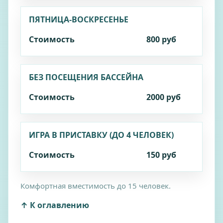
Политика
конфиденциальности
ПЯТНИЦА‑ВОСКРЕСЕНЬЕ
Правила использования сертификата
Стоимость
800 руб
Оферта
+7 (343) 384-45-54
БЕЗ ПОСЕЩЕНИЯ БАССЕЙНА
+7 (343) 385-45-54
otdyh@ekvator.site
Стоимость
2000 руб
Вс-Чт с 10:00 до
23:00 Пт-Сб с 10:00
ИГРА В ПРИСТАВКУ (ДО 4 ЧЕЛОВЕК)
до 24:00
г. Арамиль, ул. Пушкина 4Б/1
Стоимость
150 руб
Экватор Вконтакте
© ООО "Акватонус"
Комфортная вместимость до 15 человек.
ИНН 6612046355
↑ К оглавлению