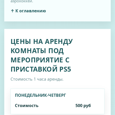
аэрохоккей.
↑ К оглавлению
ЦЕНЫ НА АРЕНДУ
КОМНАТЫ ПОД
Услуги
МЕРОПРИЯТИЕ С
Гостиница
ПРИСТАВКОЙ PS5
Спецпредложения
Отзывы
Стоимость 1 часа аренды.
Прайс
Купить подарочный сертификат
ПОНЕДЕЛЬНИК‑ЧЕТВЕРГ
Как добраться
Стоимость
500 руб
Правила посещения комплекса