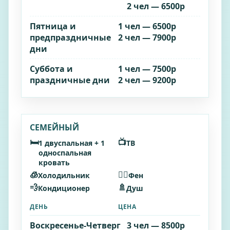
2 чел — 6500р
Пятница и
1 чел — 6500р
предпраздничные
2 чел — 7900р
дни
Суббота и
1 чел — 7500р
праздничные дни
2 чел — 9200р
СЕМЕЙНЫЙ
🛏️
📺
1 двуспальная + 1
ТВ
односпальная
кровать
🧊
🧖‍♂️
Холодильник
Фен
💨
🚿
Кондиционер
Душ
ДЕНЬ
ЦЕНА
Воскресенье‑Четверг
3 чел — 8500р