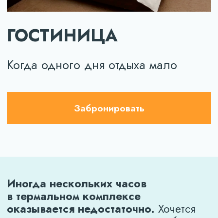
Забронировать
Иногда нескольких часов
в термальном комплексе
оказывается недостаточно.
Хочется
никуда не торопиться, провести больше
времени с близкими и полностью
переключиться от повседневных забот.
Именно для этого работает гостиница
Экватор.
Остановитесь на ночь или проведите
полноценные выходные в атмосфере
отдыха, где всё необходимое уже
находится в одном месте: термальный
комплекс, бассейны, сауна, кафе
и развлечения для всей семьи.