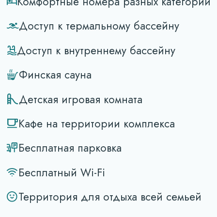
Удобные спальные места
Телевизор
Кондиционер
Холодильник
Санузел
Душевая кабина
Фен
Останьтесь дольше
Подарите себе отдых без спешки.
Забронируйте номер и наслаждайтесь
всеми возможностями комплекса
столько, сколько хочется именно вам.