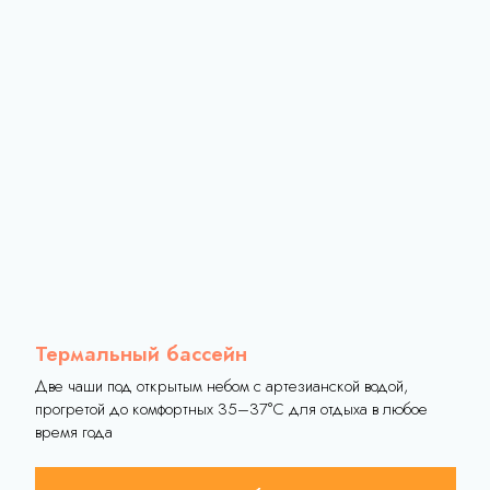
Термальный бассейн
Две чаши под открытым небом с артезианской водой,
прогретой до комфортных 35–37°C для отдыха в любое
время года
Услуги
Подробнее
Гостиница
Спецпредложения
Отзывы
Прайс
Купить подарочный сертификат
Как добраться