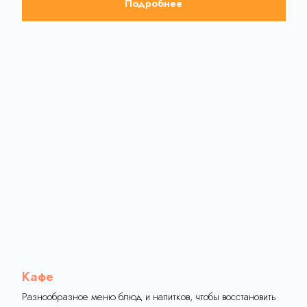
Правила посещения комплекса
Политика
конфиденциальности
Правила использования сертификата
Оферта
+7 (343) 384-45-54
Кафе
+7 (343) 385-45-54
Разнообразное меню блюд и напитков, чтобы восстановить
otdyh@ekvator.site
силы после водных процедур
Вс-Чт с 10:00 до
Подробнее
23:00 Пт-Сб с 10:00
до 24:00
г. Арамиль, ул. Пушкина 4Б/1
Экватор Вконтакте
© ООО "Акватонус"
ИНН 6612046355