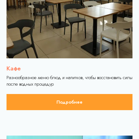
Купить подарочный сертификат
Кафе
Как добраться
Разнообразное меню блюд и напитков, чтобы восстановить силы
Правила посещения комплекса
после водных процедур
Политика
конфиденциальности
Подробнее
Правила использования сертификата
Оферта
+7 (343) 384-45-54
+7 (343) 385-45-54
otdyh@ekvator.site
Вс-Чт с 10:00 до
23:00 Пт-Сб с 10:00
до 24:00
г. Арамиль, ул. Пушкина 4Б/1
Экватор Вконтакте