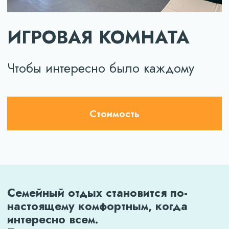
Стоимость
Семейный отдых становится по-
настоящему комфортным, когда
интересно всем.
Пока родители отдыхают
и наслаждаются временем для себя,
дети могут весело провести время
в игровой комнате. Здесь можно играть,
общаться и находить новые
развлечения. Это пространство, где
детский смех становится частью
атмосферы отдыха. А для родителей —
возможность расслабиться чуть больше.